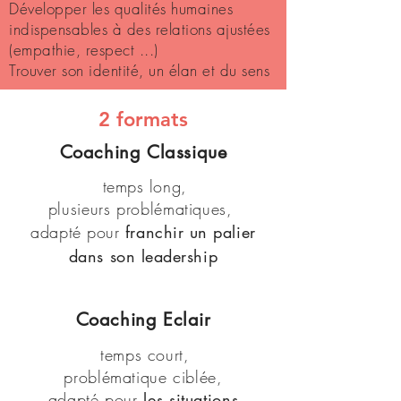
Développer les qualités humaines
indispensables à des relations ajustées
(empathie, respect ...)
Trouver son identité, un élan et du sens
2 formats
Coaching Classique
temps long,
plusieurs problématiques,
adapté pour
franchir un palier
dans son leadership
Coaching Eclair
temps court,
problématique ciblée,
adapté pour
les situations