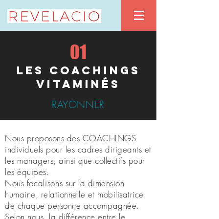
01
les COACHINGS
VITAMINéS
RAYONNER
Nous proposons des COACHINGS
individuels pour les cadres dirigeants et
les managers, ainsi que collectifs pour
les équipes.
Nous
focalisons
sur la dimension
humaine, relationnelle et mobilisatrice
de chaque personne accompagnée.
Selon nous, la différence entre le