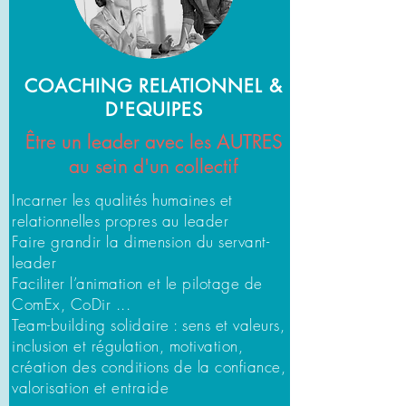
COACHING RELATIONNEL &
D'EQUIPES
Être un leader avec les AUTRES
au sein d'un collectif
Incarner les qualités humaines et
relationnelles propres au leader
Faire grandir la dimension du servant-
leader
Faciliter l’animation et le pilotage de
ComEx, CoDir ...
Team-building solidaire : sens et valeurs,
inclusion et régulation, motivation,
création des conditions de la confiance,
valorisation et entraide