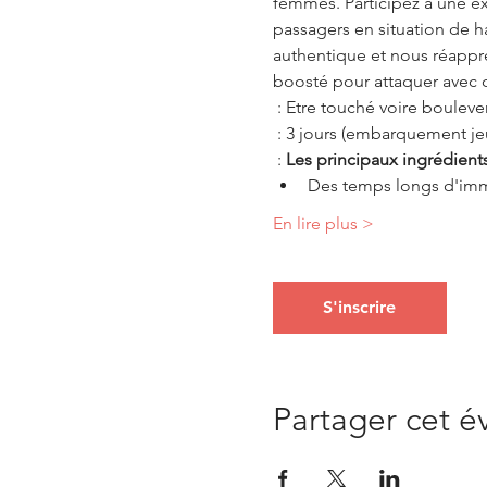
femmes. Participez à une ex
passagers en situation de ha
authentique et nous réappre
boosté pour attaquer avec c
 : Etre touché voire boulever
 : 3 jours (embarquement je
 : 
Les principaux ingrédient
Des temps longs d'imme
En lire plus >
S'inscrire
Partager cet 