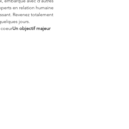
ux, embarqué avec d'autres 
experts en relation humaine 
issant. Revenez totalement 
quelques jours.
u coeur
Un objectif majeur