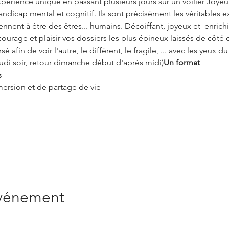
périence unique en passant plusieurs jours sur un voilier Joye
ndicap mental et cognitif. Ils sont précisément les véritables 
nnent à être des êtres... humains. Décoiffant, joyeux et  enrich
ourage et plaisir vos dossiers les plus épineux laissés de côté 
sé afin de voir l'autre, le différent, le fragile, ... avec les yeux d
udi soir, retour dimanche début d'après midi)
Un format
s
rsion et de partage de vie 
événement