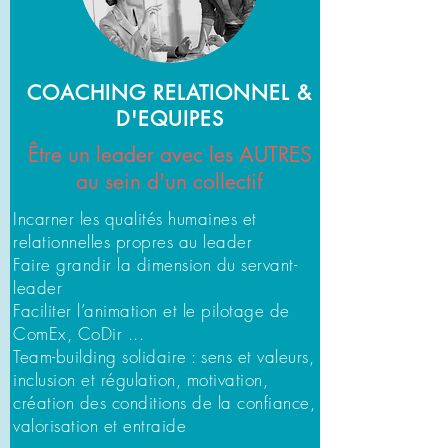
COACHING RELATIONNEL &
D'EQUIPES
Être un leader avec les AUTRES
au sein d'un collectif
Incarner les qualités humaines et
relationnelles propres au leader
Faire grandir la dimension du servant-
leader
Faciliter l’animation et le pilotage de
ComEx, CoDir ...
Team-building solidaire : sens et valeurs,
inclusion et régulation, motivation,
création des conditions de la confiance,
valorisation et entraide