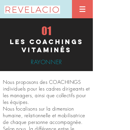
01
les COACHINGS
VITAMINéS
RAYONNER
Nous proposons des COACHINGS
individuels pour les cadres dirigeants et
les managers, ainsi que collectifs pour
les équipes.
Nous
focalisons
sur la dimension
humaine, relationnelle et mobilisatrice
de chaque personne accompagnée.
Selon nous, la différence entre le