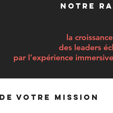
Notre ra
la croissanc
des leaders écl
par l’expérience immersiv
 DE VOTRE mission