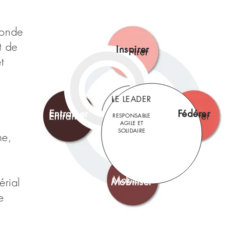
monde
t de
Inspirer
t
LE LEADER
Entrainer
Fédérer
RESPONSABLE
AGILE ET
SOLIDAIRE
me,
érial
Mobiliser
e