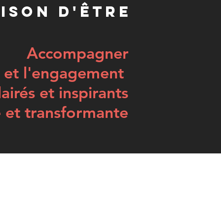
ison d'être
Accompagner
e et l'engagement
airés et inspirants
e et transformante