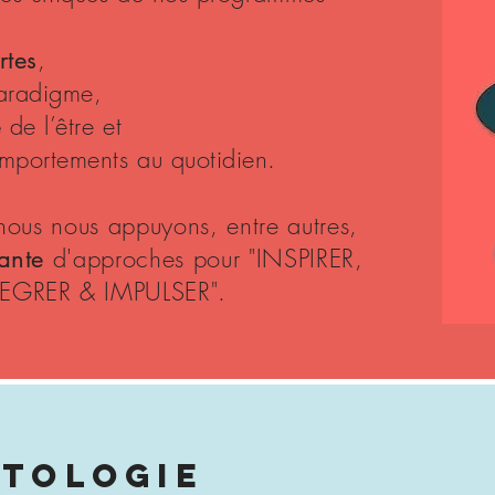
,
rtes
aradigme,
de l’être et
e
portements au quotidien.
 nous nous appuyons, entre autres,
d'approches
pour "INSPIRER,
ante
EGRER & IMPULSER".
TOLOGIE