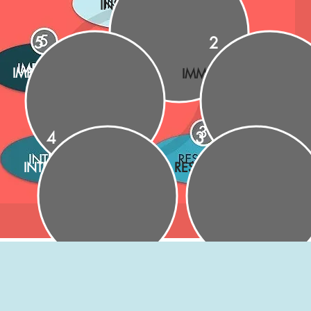
INSPIRER
5
2
IMPULSER
IMMERGER
4
3
INTEGRER
RESPIRER