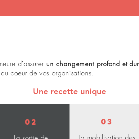
emeure d'assurer
un changement
profond et du
au coeur de vos organisations.
Une recette unique
03
02
La mobilisation des
La sortie de