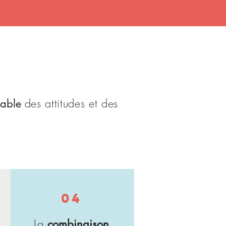
des attitudes et des
rable
04
La
combinaison