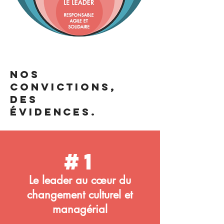
NOS
CONVICTIONS,
DES
ÉVIDENCES.
#1
Le leader au cœur du
changement culturel et
managérial