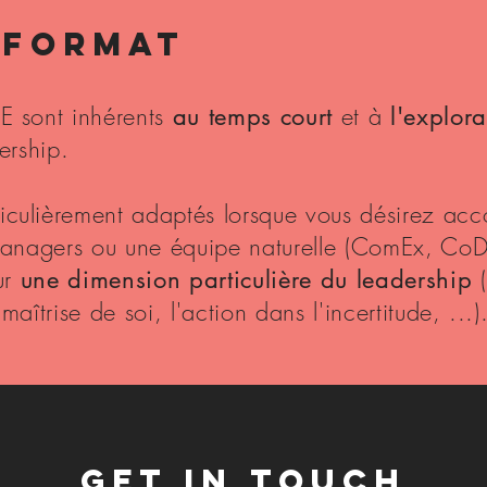
 FORMAT
E sont inhérents
et à
au temps court
l'explor
ership.
culièrement adaptés lorsque vous désirez a
managers
ou une équipe naturelle (ComEx, CoDir
sur
(
une dimension particulière du leadership
maîtrise de soi, l'action dans l'incertitude, ...)
GET IN TOUCH