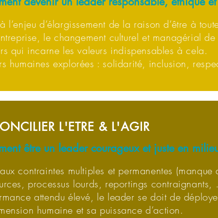
ent devenir un leader responsable, éthique et 
à l’enjeu d’élargissement de la raison d’être à tout
entreprise, le changement culturel et managérial de 
rs qui incarne les valeurs indispensables à cela.
rs humaines explorées : solidarité, inclusion, res
ONCILIER L'ETRE & L'AGIR
ent être un leader courageux et juste en milieu
aux contraintes multiples et permanentes (manque
urces, processus lourds, reportings contraignants,
rmance attendu élevé, le leader se doit de déploye
mension humaine et sa puissance d’action.