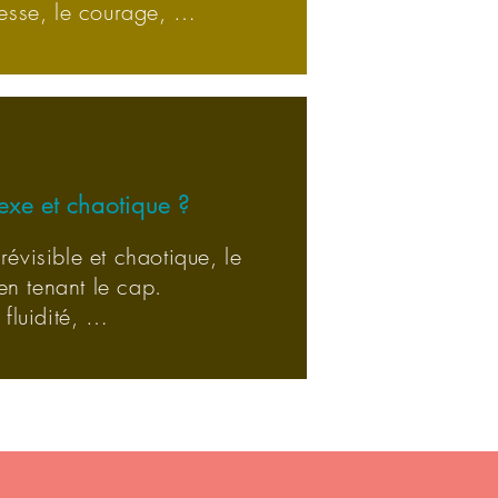
stesse, le courage, …
xe et chaotique ?
évisible et chaotique, le
en tenant le cap.
a fluidité, …