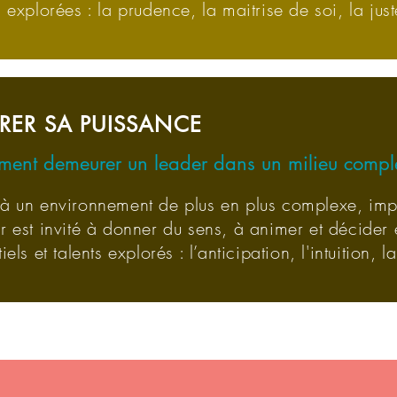
s explorées : la prudence, la maitrise de soi, la ju
ERER SA PUISSANCE
ent demeurer un leader dans un milieu comple
à un environnement de plus en plus complexe, impr
r est invité à donner du sens, à animer et décider 
iels et talents explorés : l’anticipation, l'intuition, l