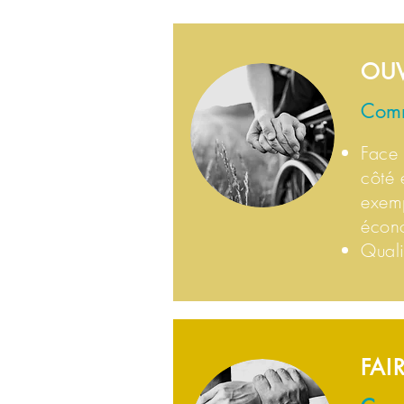
OUV
Comm
Face 
côté 
exemp
écon
Quali
FAI