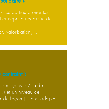
solidaire ?
es les parties prenantes
l’entreprise nécessite des
pect, valorisation, …
 contraint
?
 de moyens et/ou de
 …) et un niveau de
r de façon juste et adapté