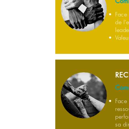
Comm
Face 
de l’
leade
Valeu
REC
Comm
Face 
resso
perfo
sa di