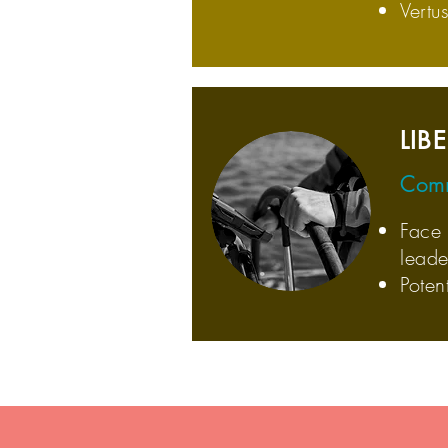
Vertu
LIB
Comm
Face 
leade
Potent