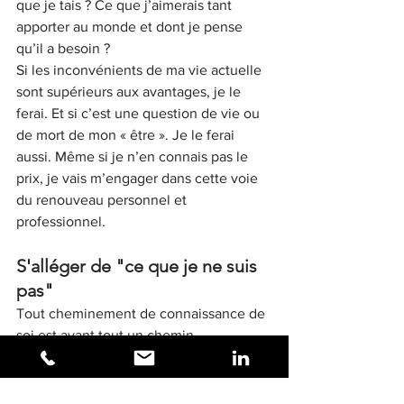
que je tais ? Ce que j’aimerais tant 
apporter au monde et dont je pense 
qu’il a besoin ?
Si les inconvénients de ma vie actuelle 
sont supérieurs aux avantages, je le 
ferai. Et si c’est une question de vie ou 
de mort de mon « être ». Je le ferai 
aussi. Même si je n’en connais pas le 
prix, je vais m’engager dans cette voie 
du renouveau personnel et 
professionnel.
S'alléger de "ce que je ne suis 
pas"
Tout cheminement de connaissance de 
soi est avant tout un chemin 
d’allègement personnel et non de 
développement personnel. L’enjeu de 
ce chemin n’est pas d’acquérir des 